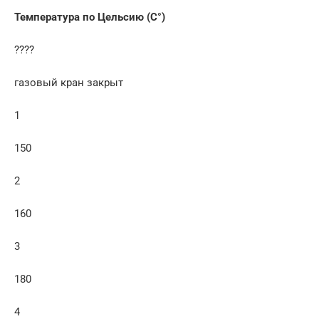
Температура по Цельсию (C°)
????
газовый кран закрыт
1
150
2
160
3
180
4