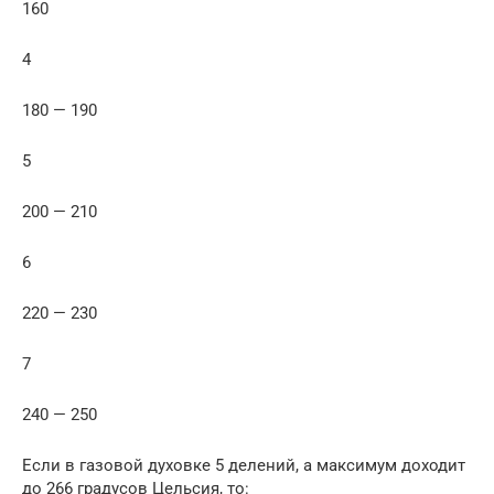
160
4
180 — 190
5
200 — 210
6
220 — 230
7
240 — 250
Если в газовой духовке 5 делений, а максимум доходит
до 266 градусов Цельсия, то: