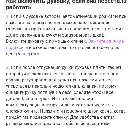
Как включить духовку, если она перестала
работать
1. Если в духовке встроен автоматический розжиг и при
нажатии на кнопку не воспламеняется основная
горелка, но при этом слышно шипение газа — не стоит
долго удерживать ручку и загазовывать шкаф.
Включите духовку с помощью спичек.
Зажгите спичку и
поднесите
к отверстию, обычно оно расположено по
центру спереди.
2. Если после отпускания ручки духовка плиты гаснет:
попробуйте включить её без неё. От некачественной
сборки регулировочная ручка при нажатии может
упереться в панель и не дотолкать клапан, поэтому
снимите ручку потянув на себя, следите чтобы все
детали были в руках. Не потеряйте такие
комплектующие как пружинка и колечко их очень
сложно купить. Нажмите и поверните шток крана, когда
пойдёт газ поднесите спичку. Для удобства снятия
ручки можно использовать обычные пассатижи.