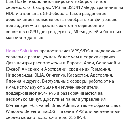
EuroHoster выделяется широким набором типов
серверов: от быстрых VPS на SSD/NVMe до хранилищ на
HDD и отдельных GPU-сборок. Такое разделение
обеспечивает возможность подобрать конфигурацию
под задачи — от простых сайтов и сервисов до
серверов с GPU для рендеринга, ML-моделей и больших
массивов данных.
Hoster.Solutions
предоставляет VPS/VDS и выделенные
серверы с размещением более чем в сорока странах.
Дата-центры расположены в Европе, Азии, Северной и
Южной Америке и Австралии: среди них Германия,
Нидерланды, США, Сингапур, Казахстан, Австралия,
Япония и другие. Виртуальные серверы работают на
KVM, используют SSD или NVMe-накопители,
поддерживают IPv4/IPv6 и разворачиваются за
несколько минут. Доступны панели управления —
ISPmanager v6, cPanel, DirectAdmin, а также образы Linux,
Windows Server и macOS. На один VPS или выделенный
сервер можно подключить до 256 IPv4.